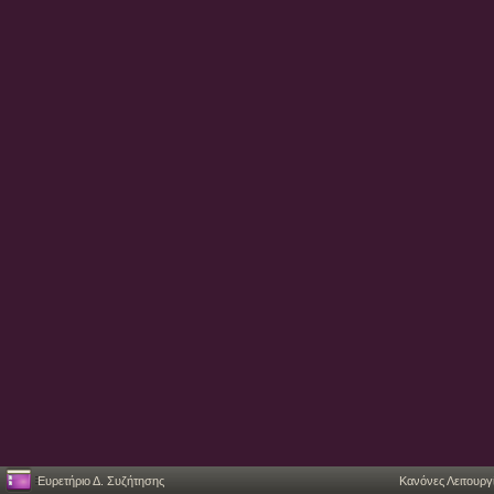
Ευρετήριο Δ. Συζήτησης
Κανόνες Λειτουργ