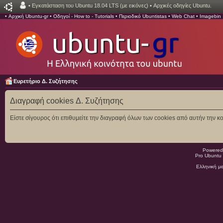
•
Εγκατάσταση του Ubuntu 18.04 LTS (με εικόνες)
•
Αρχικές οδηγίες Ubuntu.
•
Αρχική Ubuntu-gr
•
Οδηγοί - How to - Tutorials
•
Περιοδικό Ubuntistas
•
Web Chat
•
Imagebin
Ευρετήριο Δ. Συζήτησης
Διαγραφή cookies Δ. Συζήτησης
Είστε σίγουρος ότι επιθυμείτε την διαγραφή όλων των cookies από αυτήν την κο
Powered
Pro Ubuntu 
Ελληνική μ