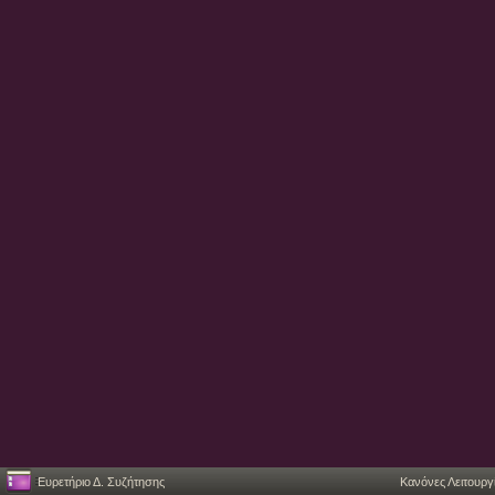
Ευρετήριο Δ. Συζήτησης
Κανόνες Λειτουργ