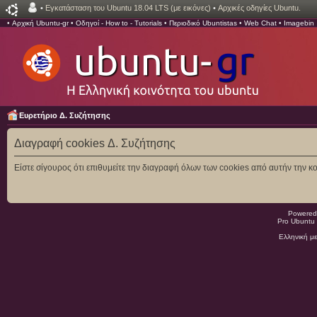
•
Εγκατάσταση του Ubuntu 18.04 LTS (με εικόνες)
•
Αρχικές οδηγίες Ubuntu.
•
Αρχική Ubuntu-gr
•
Οδηγοί - How to - Tutorials
•
Περιοδικό Ubuntistas
•
Web Chat
•
Imagebin
Ευρετήριο Δ. Συζήτησης
Διαγραφή cookies Δ. Συζήτησης
Είστε σίγουρος ότι επιθυμείτε την διαγραφή όλων των cookies από αυτήν την κο
Powered
Pro Ubuntu 
Ελληνική μ