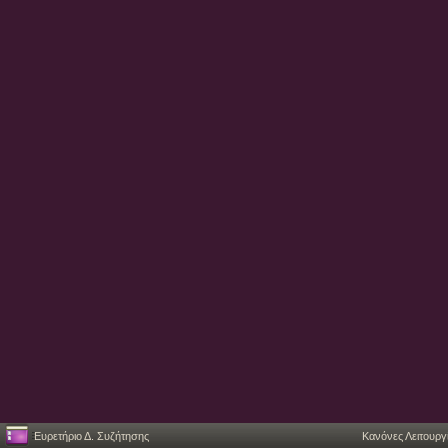
Ευρετήριο Δ. Συζήτησης
Κανόνες Λειτουργ