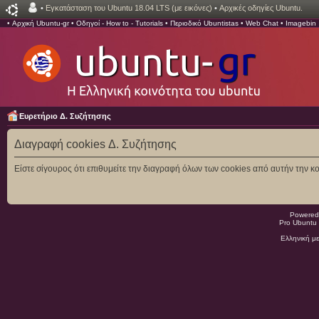
•
Εγκατάσταση του Ubuntu 18.04 LTS (με εικόνες)
•
Αρχικές οδηγίες Ubuntu.
•
Αρχική Ubuntu-gr
•
Οδηγοί - How to - Tutorials
•
Περιοδικό Ubuntistas
•
Web Chat
•
Imagebin
Ευρετήριο Δ. Συζήτησης
Διαγραφή cookies Δ. Συζήτησης
Είστε σίγουρος ότι επιθυμείτε την διαγραφή όλων των cookies από αυτήν την κο
Powered
Pro Ubuntu 
Ελληνική μ