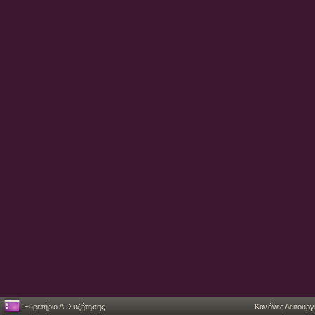
Ευρετήριο Δ. Συζήτησης
Κανόνες Λειτουργ