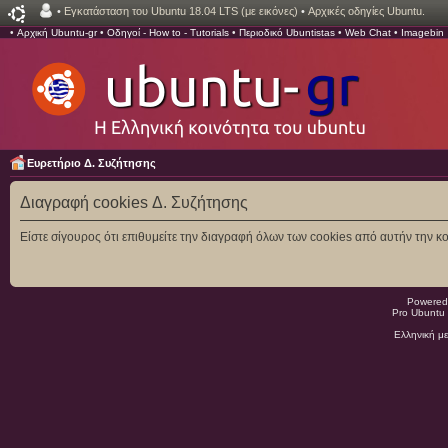
•
Εγκατάσταση του Ubuntu 18.04 LTS (με εικόνες)
•
Αρχικές οδηγίες Ubuntu.
•
Αρχική Ubuntu-gr
•
Οδηγοί - How to - Tutorials
•
Περιοδικό Ubuntistas
•
Web Chat
•
Imagebin
Ευρετήριο Δ. Συζήτησης
Διαγραφή cookies Δ. Συζήτησης
Είστε σίγουρος ότι επιθυμείτε την διαγραφή όλων των cookies από αυτήν την κο
Powered
Pro Ubuntu 
Ελληνική μ