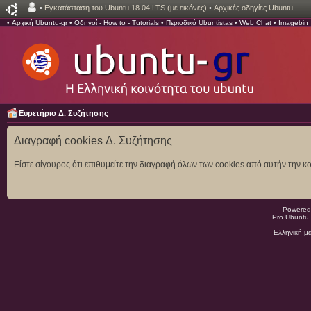
•
Εγκατάσταση του Ubuntu 18.04 LTS (με εικόνες)
•
Αρχικές οδηγίες Ubuntu.
•
Αρχική Ubuntu-gr
•
Οδηγοί - How to - Tutorials
•
Περιοδικό Ubuntistas
•
Web Chat
•
Imagebin
Ευρετήριο Δ. Συζήτησης
Διαγραφή cookies Δ. Συζήτησης
Είστε σίγουρος ότι επιθυμείτε την διαγραφή όλων των cookies από αυτήν την κο
Powered
Pro Ubuntu 
Ελληνική μ