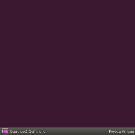
Ευρετήριο Δ. Συζήτησης
Κανόνες Λειτουργ