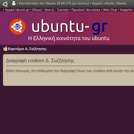
•
Εγκατάσταση του Ubuntu 18.04 LTS (με εικόνες)
•
Αρχικές οδηγίες Ubuntu.
•
Αρχική Ubuntu-gr
•
Οδηγοί - How to - Tutorials
•
Περιοδικό Ubuntistas
•
Web Chat
•
Imagebin
Ευρετήριο Δ. Συζήτησης
Διαγραφή cookies Δ. Συζήτησης
Είστε σίγουρος ότι επιθυμείτε την διαγραφή όλων των cookies από αυτήν την κο