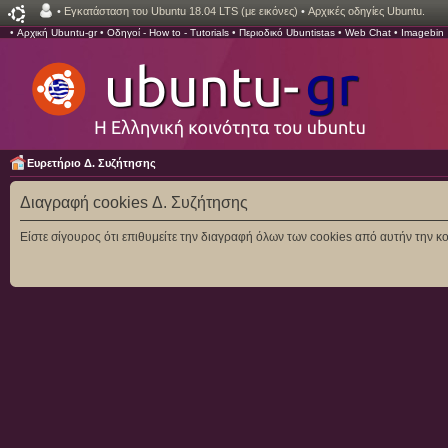
•
Εγκατάσταση του Ubuntu 18.04 LTS (με εικόνες)
•
Αρχικές οδηγίες Ubuntu.
•
Αρχική Ubuntu-gr
•
Οδηγοί - How to - Tutorials
•
Περιοδικό Ubuntistas
•
Web Chat
•
Imagebin
Ευρετήριο Δ. Συζήτησης
Διαγραφή cookies Δ. Συζήτησης
Είστε σίγουρος ότι επιθυμείτε την διαγραφή όλων των cookies από αυτήν την κο