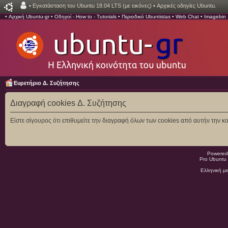
•
Εγκατάσταση του Ubuntu 18.04 LTS (με εικόνες)
•
Αρχικές οδηγίες Ubuntu.
•
Αρχική Ubuntu-gr
•
Οδηγοί - How to - Tutorials
•
Περιοδικό Ubuntistas
•
Web Chat
•
Imagebin
Ευρετήριο Δ. Συζήτησης
Διαγραφή cookies Δ. Συζήτησης
Είστε σίγουρος ότι επιθυμείτε την διαγραφή όλων των cookies από αυτήν την κο
Powered
Pro Ubuntu 
Ελληνική μ