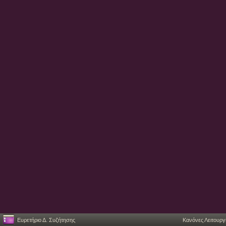
Ευρετήριο Δ. Συζήτησης
Κανόνες Λειτουργ