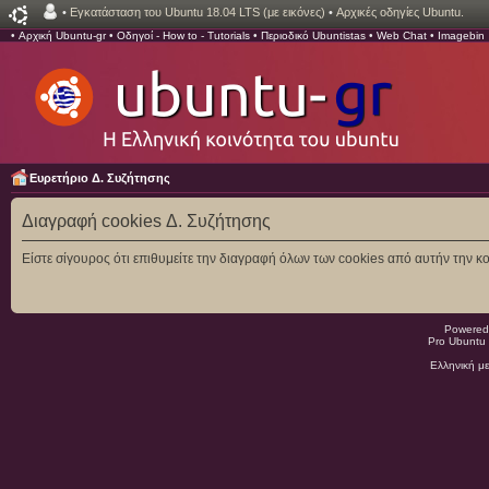
•
Εγκατάσταση του Ubuntu 18.04 LTS (με εικόνες)
•
Αρχικές οδηγίες Ubuntu.
•
Αρχική Ubuntu-gr
•
Οδηγοί - How to - Tutorials
•
Περιοδικό Ubuntistas
•
Web Chat
•
Imagebin
Ευρετήριο Δ. Συζήτησης
Διαγραφή cookies Δ. Συζήτησης
Είστε σίγουρος ότι επιθυμείτε την διαγραφή όλων των cookies από αυτήν την κο
Powered
Pro Ubuntu 
Ελληνική μ