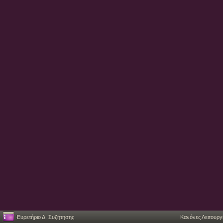
Ευρετήριο Δ. Συζήτησης
Κανόνες Λειτουργ