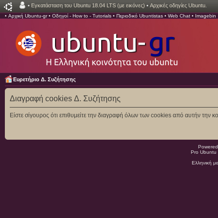
•
Εγκατάσταση του Ubuntu 18.04 LTS (με εικόνες)
•
Αρχικές οδηγίες Ubuntu.
•
Αρχική Ubuntu-gr
•
Οδηγοί - How to - Tutorials
•
Περιοδικό Ubuntistas
•
Web Chat
•
Imagebin
Ευρετήριο Δ. Συζήτησης
Διαγραφή cookies Δ. Συζήτησης
Είστε σίγουρος ότι επιθυμείτε την διαγραφή όλων των cookies από αυτήν την κο
Powered
Pro Ubuntu 
Ελληνική μ