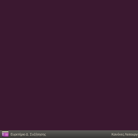
Ευρετήριο Δ. Συζήτησης
Κανόνες Λειτουργ