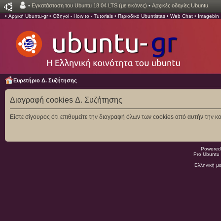
•
Εγκατάσταση του Ubuntu 18.04 LTS (με εικόνες)
•
Αρχικές οδηγίες Ubuntu.
•
Αρχική Ubuntu-gr
•
Οδηγοί - How to - Tutorials
•
Περιοδικό Ubuntistas
•
Web Chat
•
Imagebin
Ευρετήριο Δ. Συζήτησης
Διαγραφή cookies Δ. Συζήτησης
Είστε σίγουρος ότι επιθυμείτε την διαγραφή όλων των cookies από αυτήν την κο
Powered
Pro Ubuntu 
Ελληνική μ