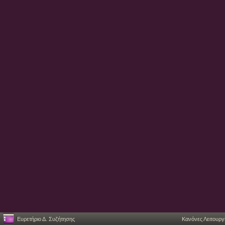
Ευρετήριο Δ. Συζήτησης
Κανόνες Λειτουργ