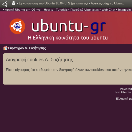
•
Εγκατάσταση του Ubuntu 18.04 LTS (με εικόνες)
•
Αρχικές οδηγίες Ubuntu.
•
Αρχική Ubuntu-gr
•
Οδηγοί - How to - Tutorials
•
Περιοδικό Ubuntistas
•
Web Chat
•
Imagebin
Ευρετήριο Δ. Συζήτησης
Διαγραφή cookies Δ. Συζήτησης
Είστε σίγουρος ότι επιθυμείτε την διαγραφή όλων των cookies από αυτήν την κο
Powered
Pro Ubuntu 
Ελληνική μ