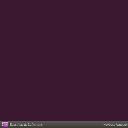
Ευρετήριο Δ. Συζήτησης
Κανόνες Λειτουργ