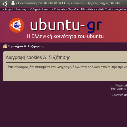
•
Εγκατάσταση του Ubuntu 18.04 LTS (με εικόνες)
•
Αρχικές οδηγίες Ubuntu.
•
Αρχική Ubuntu-gr
•
Οδηγοί - How to - Tutorials
•
Περιοδικό Ubuntistas
•
Web Chat
•
Imagebin
Ευρετήριο Δ. Συζήτησης
Διαγραφή cookies Δ. Συζήτησης
Είστε σίγουρος ότι επιθυμείτε την διαγραφή όλων των cookies από αυτήν την κο
Powered
Pro Ubuntu 
Ελληνική μ