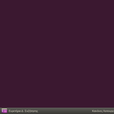
Ευρετήριο Δ. Συζήτησης
Κανόνες Λειτουργ