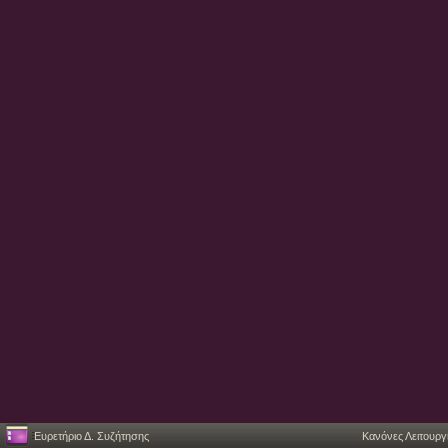
Ευρετήριο Δ. Συζήτησης
Κανόνες Λειτουργ