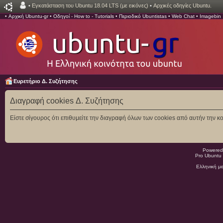
•
Εγκατάσταση του Ubuntu 18.04 LTS (με εικόνες)
•
Αρχικές οδηγίες Ubuntu.
•
Αρχική Ubuntu-gr
•
Οδηγοί - How to - Tutorials
•
Περιοδικό Ubuntistas
•
Web Chat
•
Imagebin
Ευρετήριο Δ. Συζήτησης
Διαγραφή cookies Δ. Συζήτησης
Είστε σίγουρος ότι επιθυμείτε την διαγραφή όλων των cookies από αυτήν την κο
Powered
Pro Ubuntu 
Ελληνική μ