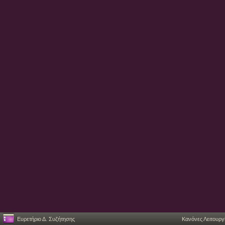
Ευρετήριο Δ. Συζήτησης
Κανόνες Λειτουργ