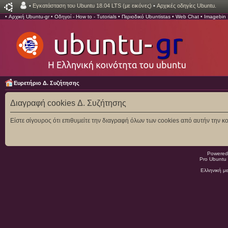
•
Εγκατάσταση του Ubuntu 18.04 LTS (με εικόνες)
•
Αρχικές οδηγίες Ubuntu.
•
Αρχική Ubuntu-gr
•
Οδηγοί - How to - Tutorials
•
Περιοδικό Ubuntistas
•
Web Chat
•
Imagebin
Ευρετήριο Δ. Συζήτησης
Διαγραφή cookies Δ. Συζήτησης
Είστε σίγουρος ότι επιθυμείτε την διαγραφή όλων των cookies από αυτήν την κο
Powered
Pro Ubuntu 
Ελληνική μ