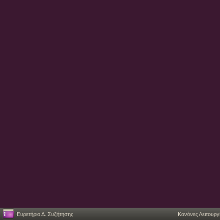
Ευρετήριο Δ. Συζήτησης
Κανόνες Λειτουργ