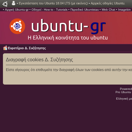
•
Εγκατάσταση του Ubuntu 18.04 LTS (με εικόνες)
•
Αρχικές οδηγίες Ubuntu.
•
Αρχική Ubuntu-gr
•
Οδηγοί - How to - Tutorials
•
Περιοδικό Ubuntistas
•
Web Chat
•
Imagebin
Ευρετήριο Δ. Συζήτησης
Διαγραφή cookies Δ. Συζήτησης
Είστε σίγουρος ότι επιθυμείτε την διαγραφή όλων των cookies από αυτήν την κο
Powered
Pro Ubuntu 
Ελληνική μ