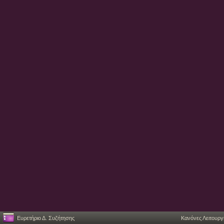
Ευρετήριο Δ. Συζήτησης
Κανόνες Λειτουργ