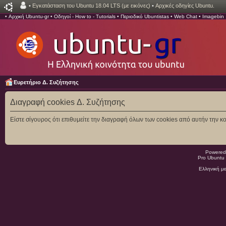
•
Εγκατάσταση του Ubuntu 18.04 LTS (με εικόνες)
•
Αρχικές οδηγίες Ubuntu.
•
Αρχική Ubuntu-gr
•
Οδηγοί - How to - Tutorials
•
Περιοδικό Ubuntistas
•
Web Chat
•
Imagebin
Ευρετήριο Δ. Συζήτησης
Διαγραφή cookies Δ. Συζήτησης
Είστε σίγουρος ότι επιθυμείτε την διαγραφή όλων των cookies από αυτήν την κο
Powered
Pro Ubuntu 
Ελληνική μ