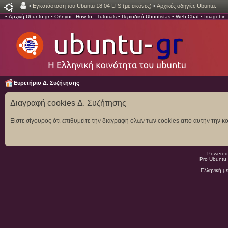
•
Εγκατάσταση του Ubuntu 18.04 LTS (με εικόνες)
•
Αρχικές οδηγίες Ubuntu.
•
Αρχική Ubuntu-gr
•
Οδηγοί - How to - Tutorials
•
Περιοδικό Ubuntistas
•
Web Chat
•
Imagebin
Ευρετήριο Δ. Συζήτησης
Διαγραφή cookies Δ. Συζήτησης
Είστε σίγουρος ότι επιθυμείτε την διαγραφή όλων των cookies από αυτήν την κο
Powered
Pro Ubuntu 
Ελληνική μ