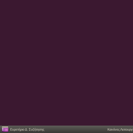
Ευρετήριο Δ. Συζήτησης
Κανόνες Λειτουργ