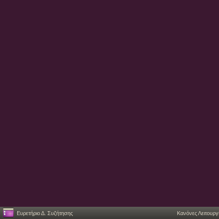
Ευρετήριο Δ. Συζήτησης
Κανόνες Λειτουργ