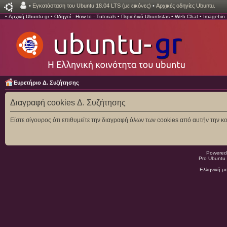
•
Εγκατάσταση του Ubuntu 18.04 LTS (με εικόνες)
•
Αρχικές οδηγίες Ubuntu.
•
Αρχική Ubuntu-gr
•
Οδηγοί - How to - Tutorials
•
Περιοδικό Ubuntistas
•
Web Chat
•
Imagebin
Ευρετήριο Δ. Συζήτησης
Διαγραφή cookies Δ. Συζήτησης
Είστε σίγουρος ότι επιθυμείτε την διαγραφή όλων των cookies από αυτήν την κο
Powered
Pro Ubuntu 
Ελληνική μ