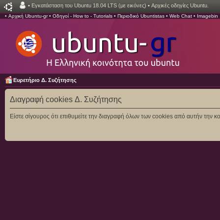
•
Εγκατάσταση του Ubuntu 18.04 LTS (με εικόνες)
•
Αρχικές οδηγίες Ubuntu.
•
Αρχική Ubuntu-gr
•
Οδηγοί - How to - Tutorials
•
Περιοδικό Ubuntistas
•
Web Chat
•
Imagebin
Ευρετήριο Δ. Συζήτησης
Διαγραφή cookies Δ. Συζήτησης
Είστε σίγουρος ότι επιθυμείτε την διαγραφή όλων των cookies από αυτήν την κο