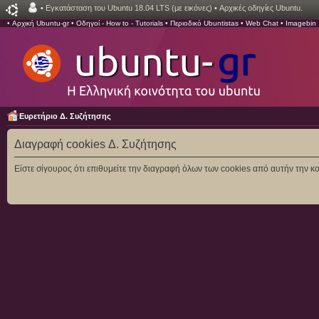
•
Εγκατάσταση του Ubuntu 18.04 LTS (με εικόνες)
•
Αρχικές οδηγίες Ubuntu.
•
Αρχική Ubuntu-gr
•
Οδηγοί - How to - Tutorials
•
Περιοδικό Ubuntistas
•
Web Chat
•
Imagebin
Ευρετήριο Δ. Συζήτησης
Διαγραφή cookies Δ. Συζήτησης
Είστε σίγουρος ότι επιθυμείτε την διαγραφή όλων των cookies από αυτήν την κο