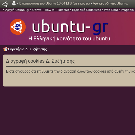
•
Εγκατάσταση του Ubuntu 18.04 LTS (με εικόνες)
•
Αρχικές οδηγίες Ubuntu.
•
Αρχική Ubuntu-gr
•
Οδηγοί - How to - Tutorials
•
Περιοδικό Ubuntistas
•
Web Chat
•
Imagebin
Ευρετήριο Δ. Συζήτησης
Διαγραφή cookies Δ. Συζήτησης
Είστε σίγουρος ότι επιθυμείτε την διαγραφή όλων των cookies από αυτήν την κο