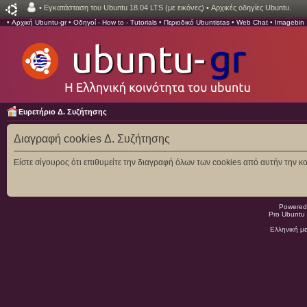
•
Εγκατάσταση του Ubuntu 18.04 LTS (με εικόνες)
•
Αρχικές οδηγίες Ubuntu.
•
Αρχική Ubuntu-gr
•
Οδηγοί - How to - Tutorials
•
Περιοδικό Ubuntistas
•
Web Chat
•
Imagebin
Ευρετήριο Δ. Συζήτησης
Διαγραφή cookies Δ. Συζήτησης
Είστε σίγουρος ότι επιθυμείτε την διαγραφή όλων των cookies από αυτήν την κο
Powered
Pro Ubuntu 
Ελληνική μ