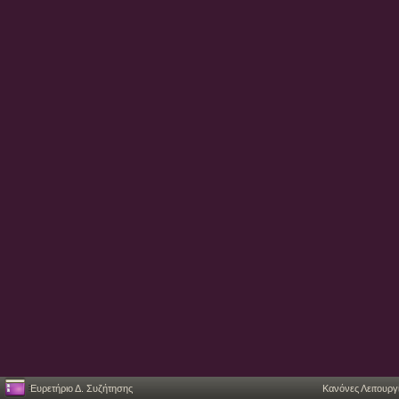
Ευρετήριο Δ. Συζήτησης
Κανόνες Λειτουργ