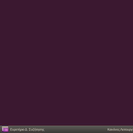
Ευρετήριο Δ. Συζήτησης
Κανόνες Λειτουργ