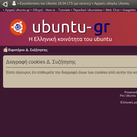
•
Εγκατάσταση του Ubuntu 18.04 LTS (με εικόνες)
•
Αρχικές οδηγίες Ubuntu.
•
Αρχική Ubuntu-gr
•
Οδηγοί - How to - Tutorials
•
Περιοδικό Ubuntistas
•
Web Chat
•
Imagebin
Ευρετήριο Δ. Συζήτησης
Διαγραφή cookies Δ. Συζήτησης
Είστε σίγουρος ότι επιθυμείτε την διαγραφή όλων των cookies από αυτήν την κο
Powered
Pro Ubuntu 
Ελληνική μ