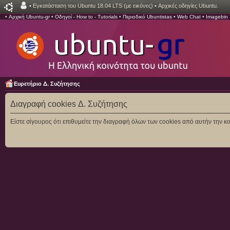
•
Εγκατάσταση του Ubuntu 18.04 LTS (με εικόνες)
•
Αρχικές οδηγίες Ubuntu.
•
Αρχική Ubuntu-gr
•
Οδηγοί - How to - Tutorials
•
Περιοδικό Ubuntistas
•
Web Chat
•
Imagebin
Ευρετήριο Δ. Συζήτησης
Διαγραφή cookies Δ. Συζήτησης
Είστε σίγουρος ότι επιθυμείτε την διαγραφή όλων των cookies από αυτήν την κο