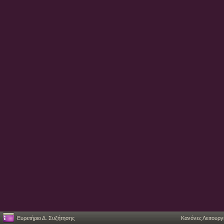
Ευρετήριο Δ. Συζήτησης
Κανόνες Λειτουργ