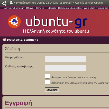
•
Εγκατάσταση του Ubuntu 18.04 LTS (με εικόνες)
•
Αρχικές οδηγίες Ubuntu.
•
Αρχική Ubuntu-gr
•
Οδηγοί - How to - Tutorials
•
Περιοδικό Ubuntistas
•
Web Chat
•
Imagebin
Ευρετήριο Δ. Συζήτησης
Σύνδεση
Όνομα μέλους:
Κωδικός πρόσβασης:
Αυτόματη σύνδεση σε κάθε επίσκεψη
Απόκρυψη των στοιχείων μου κατά την διάρκεια 
Εγγραφή