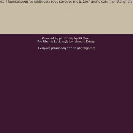
κτικές. Παρακαλούμε να διαβάσετε τους κανόνες της Δ. Συζήτησης κατά την πλοήγησή 
Powered by
phpBB
© phpBB Group
Pro Ubuntu Lucid style by
Ishimaru Design
Ελληνική μετάφραση από το
phpbbgr.com