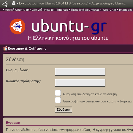
•
Εγκατάσταση του Ubuntu 18.04 LTS (με εικόνες)
•
Αρχικές οδηγίες Ubuntu.
•
Αρχική Ubuntu-gr
•
Οδηγοί - How to - Tutorials
•
Περιοδικό Ubuntistas
•
Web Chat
•
Imagebin
Ευρετήριο Δ. Συζήτησης
Σύνδεση
Όνομα μέλους:
Κωδικός πρόσβασης:
Αυτόματη σύνδεση σε κάθε επίσκεψη
Απόκρυψη των στοιχείων μου κατά την διάρκεια 
Εγγραφή
Για να συνδεθείτε πρέπει να είστε εγγεγραμμένο μέλος. Η εγγραφή γίνεται σε λ