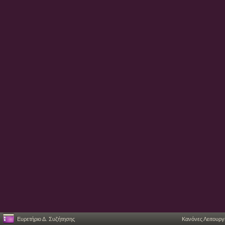
Ευρετήριο Δ. Συζήτησης
Κανόνες Λειτουργ