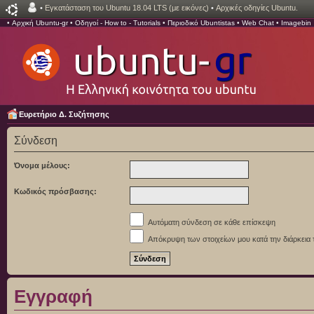
•
Εγκατάσταση του Ubuntu 18.04 LTS (με εικόνες)
•
Αρχικές οδηγίες Ubuntu.
•
Αρχική Ubuntu-gr
•
Οδηγοί - How to - Tutorials
•
Περιοδικό Ubuntistas
•
Web Chat
•
Imagebin
Ευρετήριο Δ. Συζήτησης
Σύνδεση
Όνομα μέλους:
Κωδικός πρόσβασης:
Αυτόματη σύνδεση σε κάθε επίσκεψη
Απόκρυψη των στοιχείων μου κατά την διάρκεια 
Εγγραφή