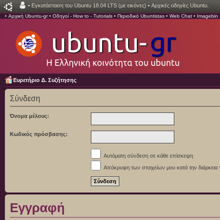
•
Εγκατάσταση του Ubuntu 18.04 LTS (με εικόνες)
•
Αρχικές οδηγίες Ubuntu.
•
Αρχική Ubuntu-gr
•
Οδηγοί - How to - Tutorials
•
Περιοδικό Ubuntistas
•
Web Chat
•
Imagebin
Ευρετήριο Δ. Συζήτησης
Σύνδεση
Όνομα μέλους:
Κωδικός πρόσβασης:
Αυτόματη σύνδεση σε κάθε επίσκεψη
Απόκρυψη των στοιχείων μου κατά την διάρκεια 
Εγγραφή