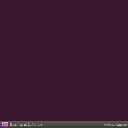
Ευρετήριο Δ. Συζήτησης
Κανόνες Λειτουργ