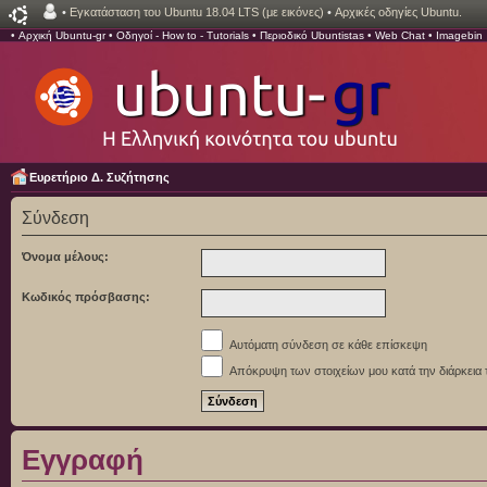
•
Εγκατάσταση του Ubuntu 18.04 LTS (με εικόνες)
•
Αρχικές οδηγίες Ubuntu.
•
Αρχική Ubuntu-gr
•
Οδηγοί - How to - Tutorials
•
Περιοδικό Ubuntistas
•
Web Chat
•
Imagebin
Ευρετήριο Δ. Συζήτησης
Σύνδεση
Όνομα μέλους:
Κωδικός πρόσβασης:
Αυτόματη σύνδεση σε κάθε επίσκεψη
Απόκρυψη των στοιχείων μου κατά την διάρκεια 
Εγγραφή