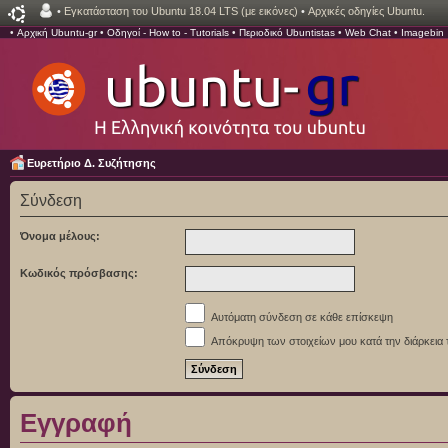
•
Εγκατάσταση του Ubuntu 18.04 LTS (με εικόνες)
•
Αρχικές οδηγίες Ubuntu.
•
Αρχική Ubuntu-gr
•
Οδηγοί - How to - Tutorials
•
Περιοδικό Ubuntistas
•
Web Chat
•
Imagebin
Ευρετήριο Δ. Συζήτησης
Σύνδεση
Όνομα μέλους:
Κωδικός πρόσβασης:
Αυτόματη σύνδεση σε κάθε επίσκεψη
Απόκρυψη των στοιχείων μου κατά την διάρκεια 
Εγγραφή