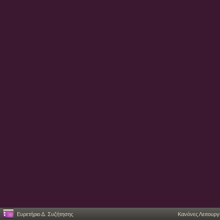
Ευρετήριο Δ. Συζήτησης
Κανόνες Λειτουργ