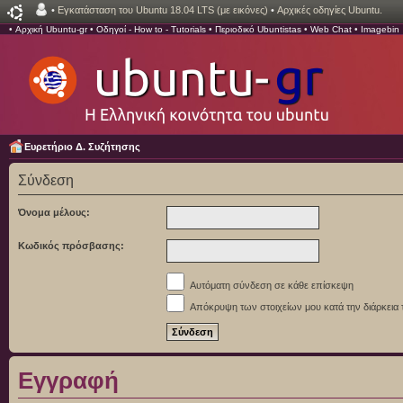
•
Εγκατάσταση του Ubuntu 18.04 LTS (με εικόνες)
•
Αρχικές οδηγίες Ubuntu.
•
Αρχική Ubuntu-gr
•
Οδηγοί - How to - Tutorials
•
Περιοδικό Ubuntistas
•
Web Chat
•
Imagebin
Ευρετήριο Δ. Συζήτησης
Σύνδεση
Όνομα μέλους:
Κωδικός πρόσβασης:
Αυτόματη σύνδεση σε κάθε επίσκεψη
Απόκρυψη των στοιχείων μου κατά την διάρκεια 
Εγγραφή