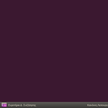
Ευρετήριο Δ. Συζήτησης
Κανόνες Λειτουργ