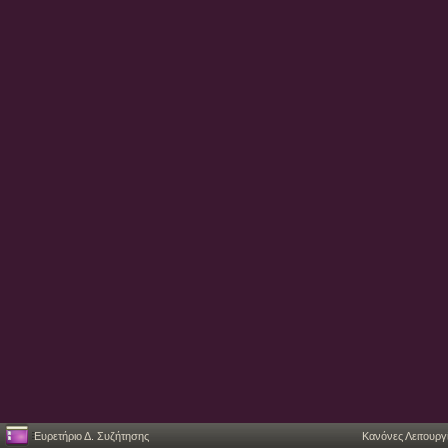
Ευρετήριο Δ. Συζήτησης
Κανόνες Λειτουργ