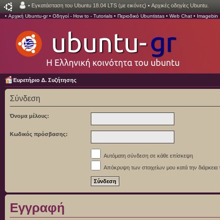
•
Εγκατάσταση του Ubuntu 18.04 LTS (με εικόνες)
•
Αρχικές οδηγίες Ubuntu.
•
Αρχική Ubuntu-gr
•
Οδηγοί - How to - Tutorials
•
Περιοδικό Ubuntistas
•
Web Chat
•
Imagebin
Ευρετήριο Δ. Συζήτησης
Σύνδεση
Όνομα μέλους:
Κωδικός πρόσβασης:
Αυτόματη σύνδεση σε κάθε επίσκεψη
Απόκρυψη των στοιχείων μου κατά την διάρκεια 
Εγγραφή