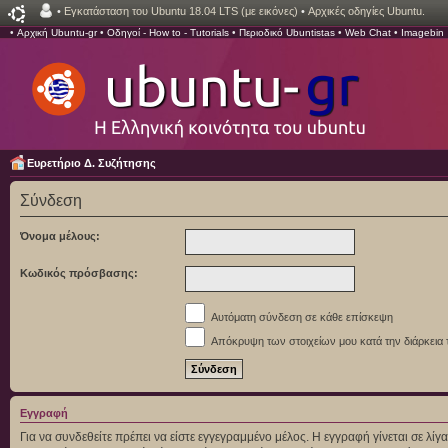
•
Εγκατάσταση του Ubuntu 18.04 LTS (με εικόνες)
•
Αρχικές οδηγίες Ubuntu.
•
Αρχική Ubuntu-gr
•
Οδηγοί - How to - Tutorials
•
Περιοδικό Ubuntistas
•
Web Chat
•
Imagebin
Ευρετήριο Δ. Συζήτησης
Σύνδεση
Όνομα μέλους:
Κωδικός πρόσβασης:
Αυτόματη σύνδεση σε κάθε επίσκεψη
Απόκρυψη των στοιχείων μου κατά την διάρκεια 
Εγγραφή
Για να συνδεθείτε πρέπει να είστε εγγεγραμμένο μέλος. Η εγγραφή γίνεται σε λ