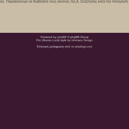
κτικές. Παρακαλούμε να διαβάσετε τους κανόνες της Δ. Συζήτησης κατά την πλοήγησή 
Powered by
phpBB
© phpBB Group
Pro Ubuntu Lucid style by
Ishimaru Design
Ελληνική μετάφραση από το
phpbbgr.com