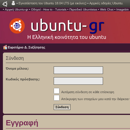
•
Εγκατάσταση του Ubuntu 18.04 LTS (με εικόνες)
•
Αρχικές οδηγίες Ubuntu.
•
Αρχική Ubuntu-gr
•
Οδηγοί - How to - Tutorials
•
Περιοδικό Ubuntistas
•
Web Chat
•
Imagebin
Ευρετήριο Δ. Συζήτησης
Σύνδεση
Όνομα μέλους:
Κωδικός πρόσβασης:
Αυτόματη σύνδεση σε κάθε επίσκεψη
Απόκρυψη των στοιχείων μου κατά την διάρκεια 
Εγγραφή