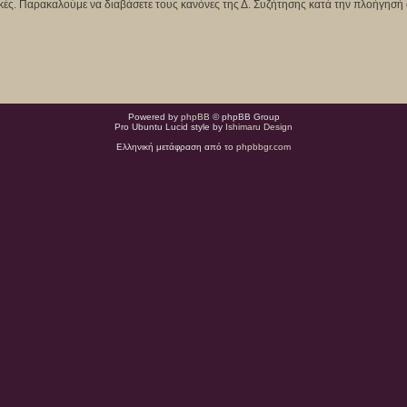
κτικές. Παρακαλούμε να διαβάσετε τους κανόνες της Δ. Συζήτησης κατά την πλοήγησή 
Powered by
phpBB
© phpBB Group
Pro Ubuntu Lucid style by
Ishimaru Design
Ελληνική μετάφραση από το
phpbbgr.com