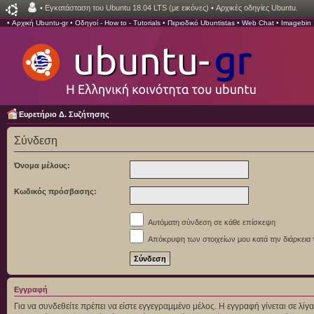
•
Εγκατάσταση του Ubuntu 18.04 LTS (με εικόνες)
•
Αρχικές οδηγίες Ubuntu.
•
Αρχική Ubuntu-gr
•
Οδηγοί - How to - Tutorials
•
Περιοδικό Ubuntistas
•
Web Chat
•
Imagebin
Ευρετήριο Δ. Συζήτησης
Σύνδεση
Όνομα μέλους:
Κωδικός πρόσβασης:
Αυτόματη σύνδεση σε κάθε επίσκεψη
Απόκρυψη των στοιχείων μου κατά την διάρκεια 
Εγγραφή
Για να συνδεθείτε πρέπει να είστε εγγεγραμμένο μέλος. Η εγγραφή γίνεται σε λ