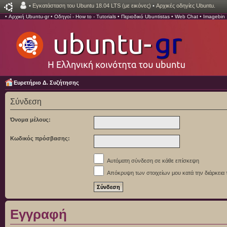
•
Εγκατάσταση του Ubuntu 18.04 LTS (με εικόνες)
•
Αρχικές οδηγίες Ubuntu.
•
Αρχική Ubuntu-gr
•
Οδηγοί - How to - Tutorials
•
Περιοδικό Ubuntistas
•
Web Chat
•
Imagebin
Ευρετήριο Δ. Συζήτησης
Σύνδεση
Όνομα μέλους:
Κωδικός πρόσβασης:
Αυτόματη σύνδεση σε κάθε επίσκεψη
Απόκρυψη των στοιχείων μου κατά την διάρκεια 
Εγγραφή