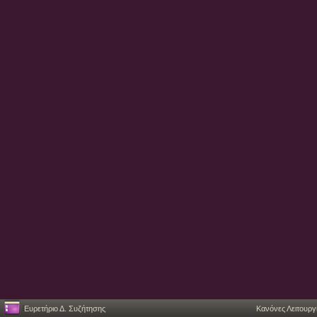
Ευρετήριο Δ. Συζήτησης
Κανόνες Λειτουργ