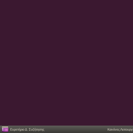
Ευρετήριο Δ. Συζήτησης
Κανόνες Λειτουργ