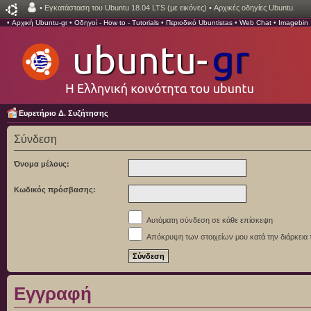
•
Εγκατάσταση του Ubuntu 18.04 LTS (με εικόνες)
•
Αρχικές οδηγίες Ubuntu.
•
Αρχική Ubuntu-gr
•
Οδηγοί - How to - Tutorials
•
Περιοδικό Ubuntistas
•
Web Chat
•
Imagebin
Ευρετήριο Δ. Συζήτησης
Σύνδεση
Όνομα μέλους:
Κωδικός πρόσβασης:
Αυτόματη σύνδεση σε κάθε επίσκεψη
Απόκρυψη των στοιχείων μου κατά την διάρκεια 
Εγγραφή