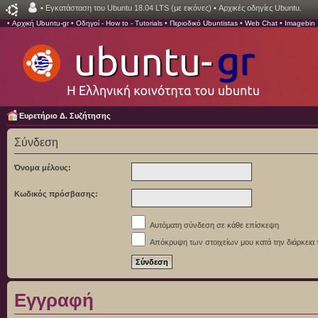
•
Εγκατάσταση του Ubuntu 18.04 LTS (με εικόνες)
•
Αρχικές οδηγίες Ubuntu.
•
Αρχική Ubuntu-gr
•
Οδηγοί - How to - Tutorials
•
Περιοδικό Ubuntistas
•
Web Chat
•
Imagebin
Ευρετήριο Δ. Συζήτησης
Σύνδεση
Όνομα μέλους:
Κωδικός πρόσβασης:
Αυτόματη σύνδεση σε κάθε επίσκεψη
Απόκρυψη των στοιχείων μου κατά την διάρκεια 
Εγγραφή