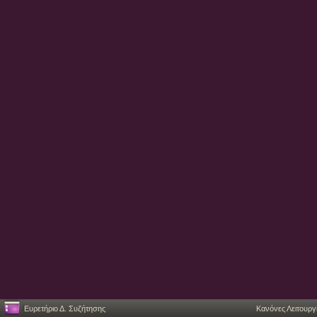
Ευρετήριο Δ. Συζήτησης
Κανόνες Λειτουργ