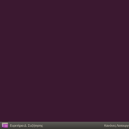
Ευρετήριο Δ. Συζήτησης
Κανόνες Λειτουργ