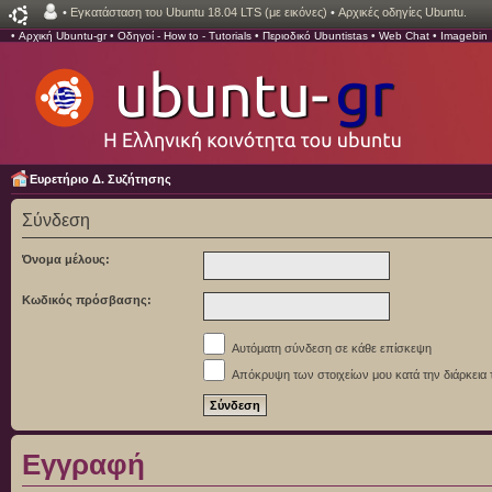
•
Εγκατάσταση του Ubuntu 18.04 LTS (με εικόνες)
•
Αρχικές οδηγίες Ubuntu.
•
Αρχική Ubuntu-gr
•
Οδηγοί - How to - Tutorials
•
Περιοδικό Ubuntistas
•
Web Chat
•
Imagebin
Ευρετήριο Δ. Συζήτησης
Σύνδεση
Όνομα μέλους:
Κωδικός πρόσβασης:
Αυτόματη σύνδεση σε κάθε επίσκεψη
Απόκρυψη των στοιχείων μου κατά την διάρκεια 
Εγγραφή