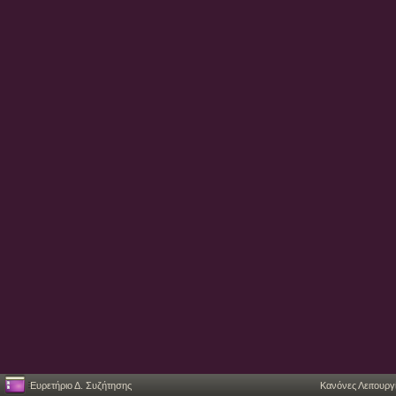
Ευρετήριο Δ. Συζήτησης
Κανόνες Λειτουργ