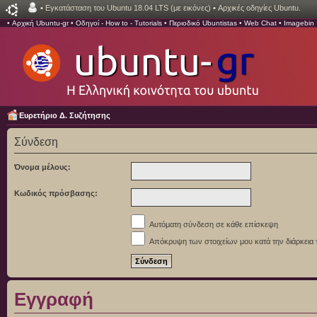
•
Εγκατάσταση του Ubuntu 18.04 LTS (με εικόνες)
•
Αρχικές οδηγίες Ubuntu.
•
Αρχική Ubuntu-gr
•
Οδηγοί - How to - Tutorials
•
Περιοδικό Ubuntistas
•
Web Chat
•
Imagebin
Ευρετήριο Δ. Συζήτησης
Σύνδεση
Όνομα μέλους:
Κωδικός πρόσβασης:
Αυτόματη σύνδεση σε κάθε επίσκεψη
Απόκρυψη των στοιχείων μου κατά την διάρκεια 
Εγγραφή