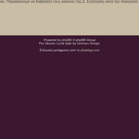
κτικές. Παρακαλούμε να διαβάσετε τους κανόνες της Δ. Συζήτησης κατά την πλοήγησή 
Powered by
phpBB
© phpBB Group
Pro Ubuntu Lucid style by
Ishimaru Design
Ελληνική μετάφραση από το
phpbbgr.com