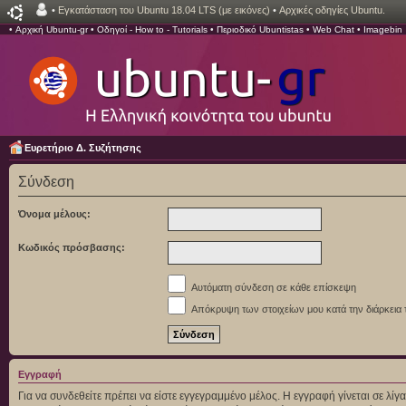
•
Εγκατάσταση του Ubuntu 18.04 LTS (με εικόνες)
•
Αρχικές οδηγίες Ubuntu.
•
Αρχική Ubuntu-gr
•
Οδηγοί - How to - Tutorials
•
Περιοδικό Ubuntistas
•
Web Chat
•
Imagebin
Ευρετήριο Δ. Συζήτησης
Σύνδεση
Όνομα μέλους:
Κωδικός πρόσβασης:
Αυτόματη σύνδεση σε κάθε επίσκεψη
Απόκρυψη των στοιχείων μου κατά την διάρκεια 
Εγγραφή
Για να συνδεθείτε πρέπει να είστε εγγεγραμμένο μέλος. Η εγγραφή γίνεται σε λ