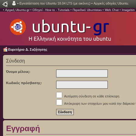
•
Εγκατάσταση του Ubuntu 18.04 LTS (με εικόνες)
•
Αρχικές οδηγίες Ubuntu.
•
Αρχική Ubuntu-gr
•
Οδηγοί - How to - Tutorials
•
Περιοδικό Ubuntistas
•
Web Chat
•
Imagebin
Ευρετήριο Δ. Συζήτησης
Σύνδεση
Όνομα μέλους:
Κωδικός πρόσβασης:
Αυτόματη σύνδεση σε κάθε επίσκεψη
Απόκρυψη των στοιχείων μου κατά την διάρκεια 
Εγγραφή