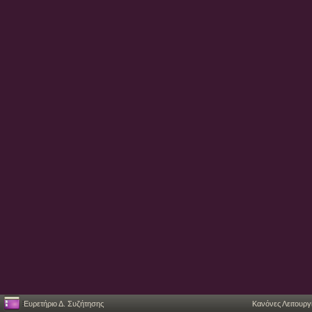
Ευρετήριο Δ. Συζήτησης
Κανόνες Λειτουργ