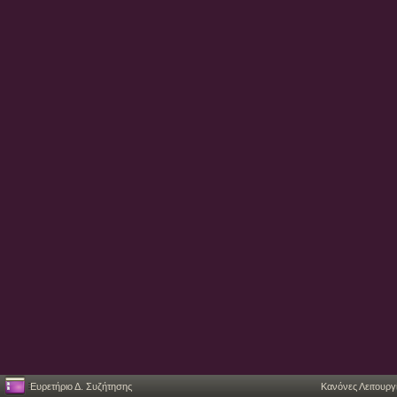
Ευρετήριο Δ. Συζήτησης
Κανόνες Λειτουργ