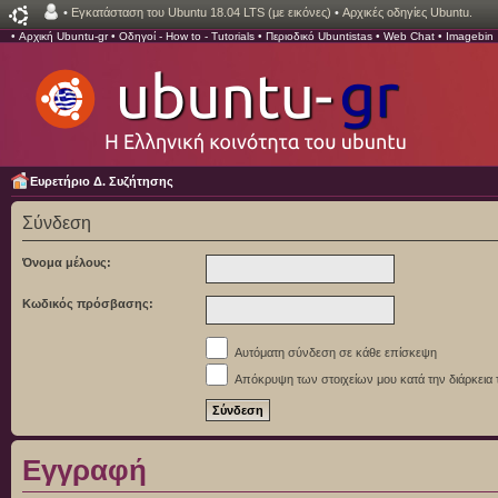
•
Εγκατάσταση του Ubuntu 18.04 LTS (με εικόνες)
•
Αρχικές οδηγίες Ubuntu.
•
Αρχική Ubuntu-gr
•
Οδηγοί - How to - Tutorials
•
Περιοδικό Ubuntistas
•
Web Chat
•
Imagebin
Ευρετήριο Δ. Συζήτησης
Σύνδεση
Όνομα μέλους:
Κωδικός πρόσβασης:
Αυτόματη σύνδεση σε κάθε επίσκεψη
Απόκρυψη των στοιχείων μου κατά την διάρκεια 
Εγγραφή