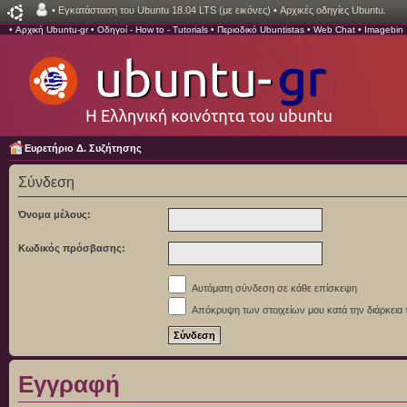
•
Εγκατάσταση του Ubuntu 18.04 LTS (με εικόνες)
•
Αρχικές οδηγίες Ubuntu.
•
Αρχική Ubuntu-gr
•
Οδηγοί - How to - Tutorials
•
Περιοδικό Ubuntistas
•
Web Chat
•
Imagebin
Ευρετήριο Δ. Συζήτησης
Σύνδεση
Όνομα μέλους:
Κωδικός πρόσβασης:
Αυτόματη σύνδεση σε κάθε επίσκεψη
Απόκρυψη των στοιχείων μου κατά την διάρκεια 
Εγγραφή