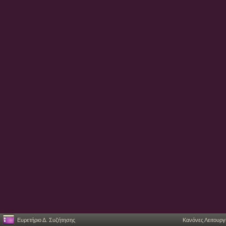
Ευρετήριο Δ. Συζήτησης
Κανόνες Λειτουργ