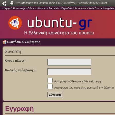
•
Εγκατάσταση του Ubuntu 18.04 LTS (με εικόνες)
•
Αρχικές οδηγίες Ubuntu.
•
Αρχική Ubuntu-gr
•
Οδηγοί - How to - Tutorials
•
Περιοδικό Ubuntistas
•
Web Chat
•
Imagebin
Ευρετήριο Δ. Συζήτησης
Σύνδεση
Όνομα μέλους:
Κωδικός πρόσβασης:
Αυτόματη σύνδεση σε κάθε επίσκεψη
Απόκρυψη των στοιχείων μου κατά την διάρκεια 
Εγγραφή