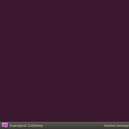
Ευρετήριο Δ. Συζήτησης
Κανόνες Λειτουργ