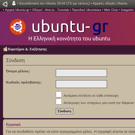
•
Εγκατάσταση του Ubuntu 18.04 LTS (με εικόνες)
•
Αρχικές οδηγίες Ubuntu.
•
Αρχική Ubuntu-gr
•
Οδηγοί - How to - Tutorials
•
Περιοδικό Ubuntistas
•
Web Chat
•
Imagebin
Ευρετήριο Δ. Συζήτησης
Σύνδεση
Όνομα μέλους:
Κωδικός πρόσβασης:
Αυτόματη σύνδεση σε κάθε επίσκεψη
Απόκρυψη των στοιχείων μου κατά την διάρκεια 
Εγγραφή
Για να συνδεθείτε πρέπει να είστε εγγεγραμμένο μέλος. Η εγγραφή γίνεται σε λ