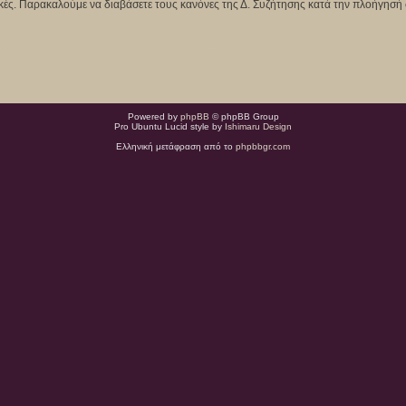
κτικές. Παρακαλούμε να διαβάσετε τους κανόνες της Δ. Συζήτησης κατά την πλοήγησή 
Powered by
phpBB
© phpBB Group
Pro Ubuntu Lucid style by
Ishimaru Design
Ελληνική μετάφραση από το
phpbbgr.com