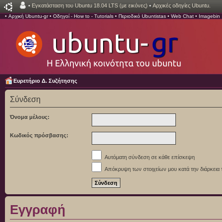
•
Εγκατάσταση του Ubuntu 18.04 LTS (με εικόνες)
•
Αρχικές οδηγίες Ubuntu.
•
Αρχική Ubuntu-gr
•
Οδηγοί - How to - Tutorials
•
Περιοδικό Ubuntistas
•
Web Chat
•
Imagebin
Ευρετήριο Δ. Συζήτησης
Σύνδεση
Όνομα μέλους:
Κωδικός πρόσβασης:
Αυτόματη σύνδεση σε κάθε επίσκεψη
Απόκρυψη των στοιχείων μου κατά την διάρκεια 
Εγγραφή