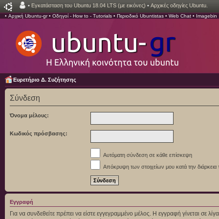
•
Εγκατάσταση του Ubuntu 18.04 LTS (με εικόνες)
•
Αρχικές οδηγίες Ubuntu.
•
Αρχική Ubuntu-gr
•
Οδηγοί - How to - Tutorials
•
Περιοδικό Ubuntistas
•
Web Chat
•
Imagebin
Ευρετήριο Δ. Συζήτησης
Σύνδεση
Όνομα μέλους:
Κωδικός πρόσβασης:
Αυτόματη σύνδεση σε κάθε επίσκεψη
Απόκρυψη των στοιχείων μου κατά την διάρκεια 
Εγγραφή
Για να συνδεθείτε πρέπει να είστε εγγεγραμμένο μέλος. Η εγγραφή γίνεται σε λ