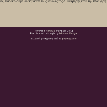
κτικές. Παρακαλούμε να διαβάσετε τους κανόνες της Δ. Συζήτησης κατά την πλοήγησή 
Powered by
phpBB
© phpBB Group
Pro Ubuntu Lucid style by
Ishimaru Design
Ελληνική μετάφραση από το
phpbbgr.com