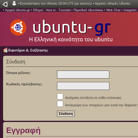
•
Εγκατάσταση του Ubuntu 18.04 LTS (με εικόνες)
•
Αρχικές οδηγίες Ubuntu.
•
Αρχική Ubuntu-gr
•
Οδηγοί - How to - Tutorials
•
Περιοδικό Ubuntistas
•
Web Chat
•
Imagebin
Ευρετήριο Δ. Συζήτησης
Σύνδεση
Όνομα μέλους:
Κωδικός πρόσβασης:
Αυτόματη σύνδεση σε κάθε επίσκεψη
Απόκρυψη των στοιχείων μου κατά την διάρκεια 
Εγγραφή