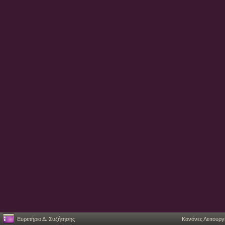
Ευρετήριο Δ. Συζήτησης
Κανόνες Λειτουργ